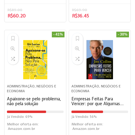
R$
89.00
R$
69.90
R$
60.20
R$
36.45
- 41%
- 30%
ADMINISTRAÇÃO, NEGÓCIOS E
ADMINISTRAÇÃO, NEGÓCIOS E
ECONOMIA
ECONOMIA
Apaixone-se pelo problema,
Empresas Feitas Para
não pela solução
Vencer: por que Algumas
Empresas Alcançam a
Excelência… e Outras Não
Já Vendido: 69%
Já Vendido: 56%
Melhor oferta em:
Melhor oferta em:
Amazon.com.br
Amazon.com.br