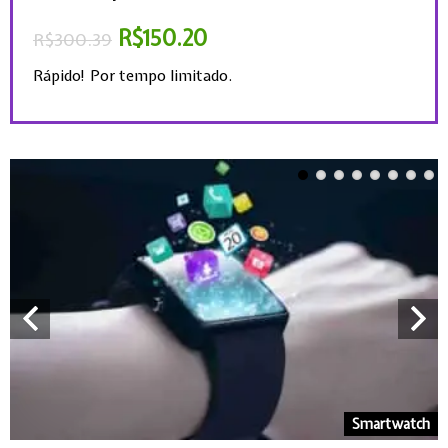
Rápi
R$
150.20
R$
300.39
Rápido! Por tempo limitado.
o
Smartwatch