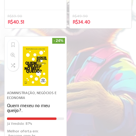
R$
59.90
R$
49.90
R$
40.51
R$
34.40
- 24%
ADMINISTRAÇÃO, NEGÓCIOS E
ECONOMIA
Quem mexeu no meu
queijo?.
Já Vendido: 87%
Melhor oferta em:
Amazon.com.br