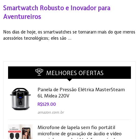
Smartwatch Robusto e Inovador para
C
Aventureiros
Nos dias de hoje, os smartwatches se tornaram mais do que meros
O
acessórios tecnológicos; eles são ...
e
MELHORES OFERTAS
Panela de Pressão Elétrica MasterSteam
6L Midea 220V
R$
529.00
amazon.com.br
Microfone de lapela sem fio portátil
microfone de gravação de áudio e vídeo