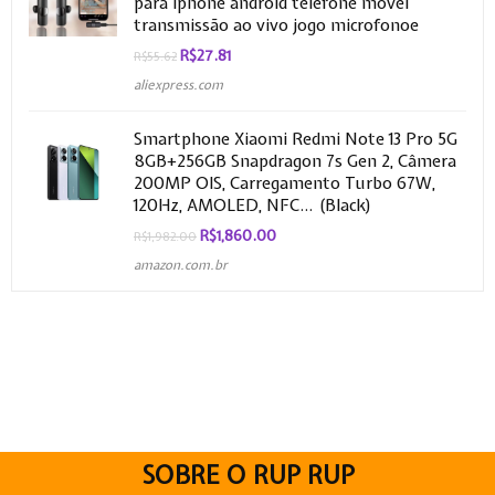
para iphone android telefone móvel
transmissão ao vivo jogo microfonoe
R$
27.81
R$
55.62
aliexpress.com
Smartphone Xiaomi Redmi Note 13 Pro 5G
8GB+256GB Snapdragon 7s Gen 2, Câmera
200MP OIS, Carregamento Turbo 67W,
120Hz, AMOLED, NFC… (Black)
R$
1,860.00
R$
1,982.00
amazon.com.br
SOBRE O RUP RUP