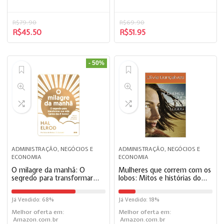
R$
79.90
R$
69.90
R$
45.50
R$
51.95
- 50%
ADMINISTRAÇÃO, NEGÓCIOS E
ADMINISTRAÇÃO, NEGÓCIOS E
ECONOMIA
ECONOMIA
O milagre da manhã: O
Mulheres que correm com os
segredo para transformar
lobos: Mitos e histórias do
sua vida (antes das 8 horas).
arquétipo da Mulher
Selvagem.
Já Vendido: 68%
Já Vendido: 18%
Melhor oferta em:
Melhor oferta em:
Amazon.com.br
Amazon.com.br