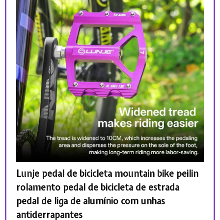
Lunje pedal de bicicleta mountain bike peilin
LUN
para
rolamento pedal de bicicleta de estrada
alum
pedal de liga de alumínio com unhas
R$
5
antiderrapantes