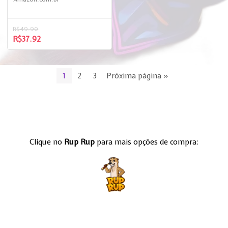
R$
49.90
R$
37.92
1
2
3
Próxima página »
Clique no
Rup Rup
para mais opções de compra: