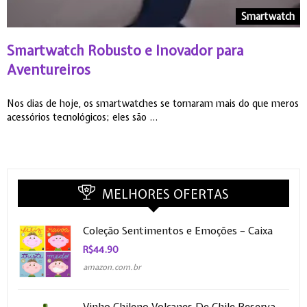
o
Smartwatch
Smartwatch Robusto e Inovador para
C
Aventureiros
Nos dias de hoje, os smartwatches se tornaram mais do que meros
O
acessórios tecnológicos; eles são ...
e
MELHORES OFERTAS
Coleção Sentimentos e Emoções – Caixa
R$
44.90
amazon.com.br
Vinho Chileno Volcanes De Chile Reserva