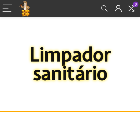
0
Limpador
sanitário