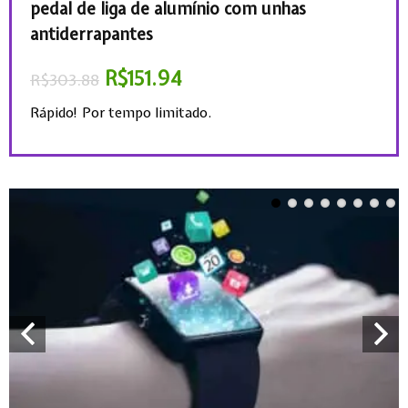
pedal de liga de alumínio com unhas
R$
5
antiderrapantes
Rápi
R$
151.94
R$
303.88
Rápido! Por tempo limitado.