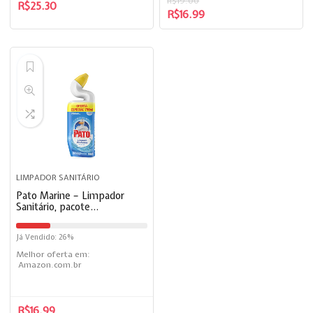
R$
19.00
R$
25.30
R$
16.99
LIMPADOR SANITÁRIO
Pato Marine – Limpador
Sanitário, pacote
promocional, 500Ml+250Ml
Gratis
Já Vendido: 26%
Melhor oferta em:
Amazon.com.br
R$
16.99