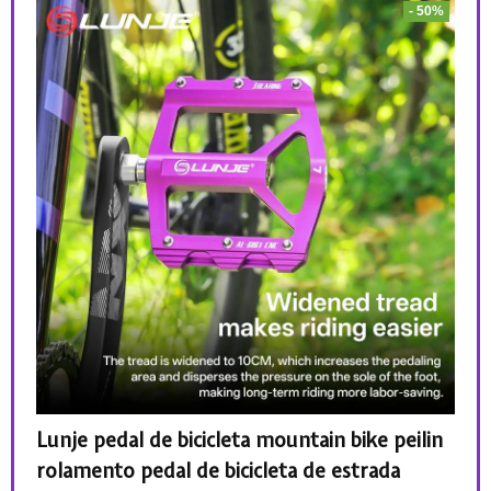
 52%
- 50%
Lunje pedal de bicicleta mountain bike peilin
LUN
para
rolamento pedal de bicicleta de estrada
alum