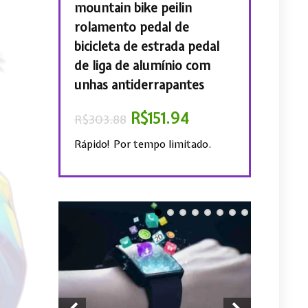
fortável,
mountain bike peilin
de bicicleta,
do, Proteção
rolamento pedal de
íris, BTT, 31.
 Capacete de
bicicleta de estrada pedal
R$
R$
59.09
com Visor
de liga de alumínio com
unhas antiderrapantes
Rápido! Por te
4.67
R$
151.94
R$
303.88
 limitado.
Rápido! Por tempo limitado.