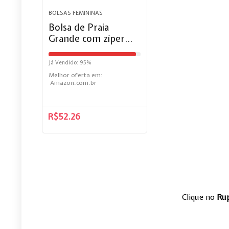
BOLSAS FEMININAS
Bolsa de Praia
Grande com zíper
Piscina Verão (cinza).
Já Vendido: 95%
Melhor oferta em:
Amazon.com.br
R$
52.26
Clique no
Ru
Lunje pedal de bi