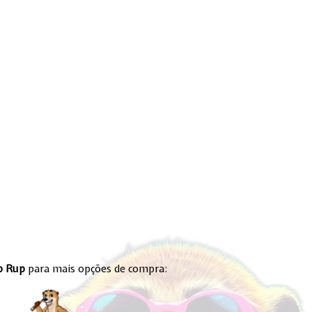
- 50%
- 50%
p Rup
para mais opções de compra:
cicleta
LUNJE Braçadeira de selim
Capacete de C