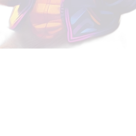
Fone
Como escolher e com
Fones de Ouvido Blu
Comprar fones de ouvido Blu
parecer uma tarefa simples, 
variedade de opções ...