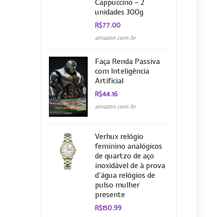
Cappuccino – 2
unidades 300g
R$
77.00
amazon.com.br
Faça Renda Passiva
com Inteligência
Artificial
R$
44.16
amazon.com.br
Verhux relógio
feminino analógicos
de quartzo de aço
inoxidável de à prova
d’água relógios de
pulso mulher
presente
R$
150.99