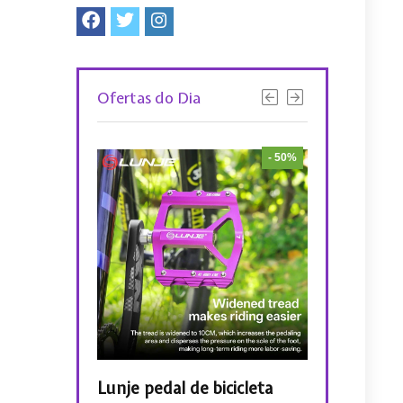
Ofertas do Dia
- 52%
- 50%
iclismo PMT
Lunje pedal de bicicleta
LUNJE Braça