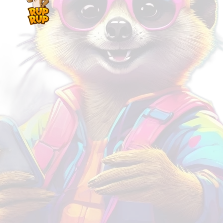
lin
de bicicleta, alumínio, arco-
com Forro Con
 de
íris, BTT, 31.8, 34.9
Leve e Ventila
ada pedal
para a Cabeça,
R$
29.54
R$
59.09
nio com
Bicicleta MTB 
antes
Solar
Rápido! Por tempo limitado.
.94
R$
7
R$
155.56
imitado.
Rápido! Por tempo