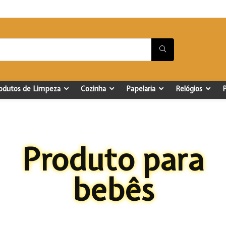
odutos de Limpeza
Cozinha
Papelaria
Relógios
Produto para
bebês