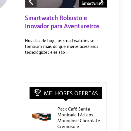
s de ouvido
Smartwatch
prar
Smartwatch Robusto e
Conecta 
etooth
Inovador para Aventureiros
Por que 
Xiaomi F
etooth pode
Nos dias de hoje, os smartwatches se
mas com a
tornaram mais do que meros acessórios
Os smartwatc
tecnológicos; eles são ...
vez mais popu
opções dispon
MELHORES OFERTAS
Pack Café Santa
Monicade Lácteos
Monodose Chocolate
Cremoso e