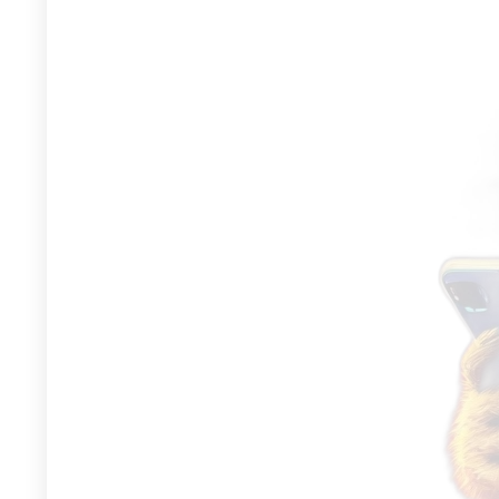
mountain bike pei
rolamento pedal
bicicleta de estr
de liga de alumí
unhas antiderrap
R$
151
R$
303.88
Rápido! Por tempo l