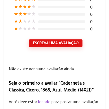
★
★
★
★
★
0
★
★
★
★
★
0
★
★
★
★
★
0
★
★
★
★
★
0
ESCREVA UMA AVALIAÇÃO
Não existe nenhuma avaliação ainda.
Seja o primeiro a avaliar “Caderneta s
Clássica, Cicero, 1865, Azul, Médio (14X21)”
Você deve estar
logado
para postar uma avaliação.