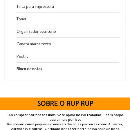
Tinta para impressora
Toner
Organizador escritório
Caneta marca texto
Post it
Bloco de notas
SOBRE O RUP RUP
“Ao comprar por nossos links, você apoia nosso trabalho — sem pagar
nada a mais por isso.
Recebemos uma pequena comissão das lojas parceiras como Amazon,
AliExpress e outras. Obrigado por fazer parte dessa rede de boas