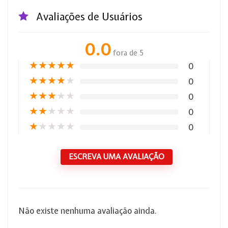
Avaliações de Usuários
0.0
fora de 5
★
★
★
★
★
0
★
★
★
★
★
0
★
★
★
★
★
0
★
★
★
★
★
0
★
★
★
★
★
0
ESCREVA UMA AVALIAÇÃO
Não existe nenhuma avaliação ainda.