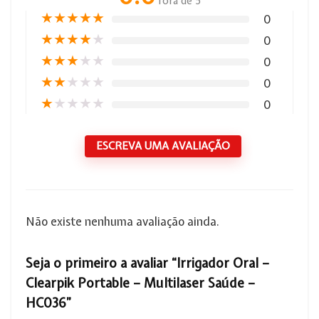
fora de 5
★
★
★
★
★
0
★
★
★
★
★
0
★
★
★
★
★
0
★
★
★
★
★
0
★
★
★
★
★
0
ESCREVA UMA AVALIAÇÃO
Não existe nenhuma avaliação ainda.
Seja o primeiro a avaliar “Irrigador Oral –
Clearpik Portable – Multilaser Saúde –
HC036”