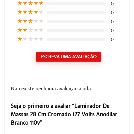
★
★
★
★
★
0
★
★
★
★
★
0
★
★
★
★
★
0
★
★
★
★
★
0
★
★
★
★
★
0
ESCREVA UMA AVALIAÇÃO
Não existe nenhuma avaliação ainda.
Seja o primeiro a avaliar “Laminador De
Massas 28 Cm Cromado 127 Volts Anodilar
Branco 110v”