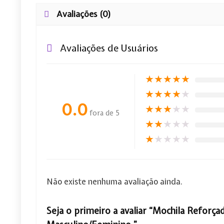
Avaliações (0)
Avaliações de Usuários
★
★
★
★
★
★
★
★
★
★
0.0
★
★
★
★
★
fora de 5
★
★
★
★
★
★
★
★
★
★
Não existe nenhuma avaliação ainda.
Seja o primeiro a avaliar “Mochila Reforça