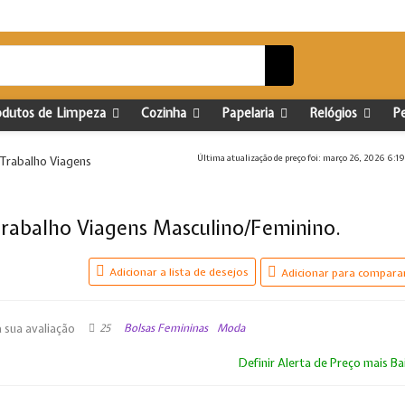
odutos de Limpeza
Cozinha
Papelaria
Relógios
P
Última atualização de preço foi: março 26, 2026 6:1
 Trabalho Viagens
Trabalho Viagens Masculino/Feminino.
Adicionar a lista de desejos
Adicionar para compara
25
Bolsas Femininas
Moda
a sua avaliação
Definir Alerta de Preço mais Ba