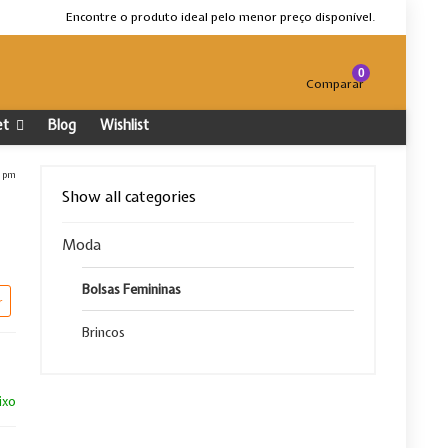
Encontre o produto ideal pelo menor preço disponível.
0
Comparar
et
Blog
Wishlist
9 pm
Show all categories
Moda
Bolsas Femininas
r
Brincos
ixo