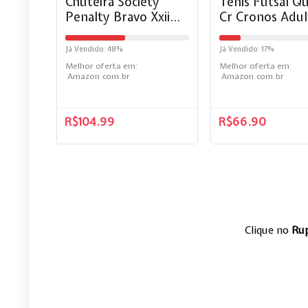
Chuteira Society
Tenis Futsal Q
Penalty Bravo Xxii
Cr Cronos Adul
Laranja/preto
Futebol de Sal
242246-3300-42
Cano Baixo
Já Vendido: 48%
Já Vendido: 17%
Masculino Fem
Melhor oferta em:
Melhor oferta em:
(38, Preto Prat
Amazon.com.br
Amazon.com.br
R$
104.99
R$
66.90
Clique no
Ru
Lunje pedal de bi