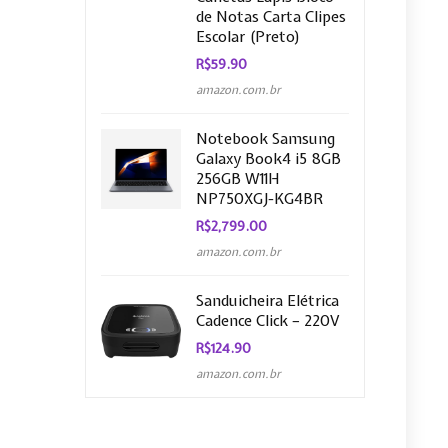
de Notas Carta Clipes
Escolar (Preto)
R$
59.90
amazon.com.br
Notebook Samsung
Galaxy Book4 i5 8GB
256GB W11H
NP750XGJ-KG4BR
R$
2,799.00
amazon.com.br
Sanduicheira Elétrica
Cadence Click – 220V
R$
124.90
amazon.com.br