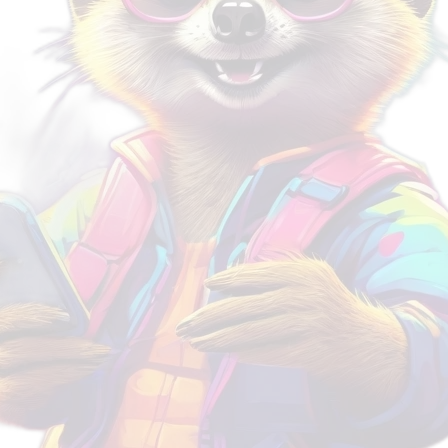
lin
de bicicleta, alumínio, arco-
com Forro Con
 de
íris, BTT, 31.8, 34.9
Leve e Ventila
ada pedal
para a Cabeça,
R$
29.20
R$
58.41
nio com
Bicicleta MTB 
antes
Solar
Rápido! Por tempo limitado.
.20
R$
74
R$
154.72
imitado.
Rápido! Por tempo
Fone
Como escolher e com
Fones de Ouvido Blu
Comprar fones de ouvido Blu