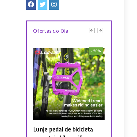
Ofertas do Dia
- 52%
- 50%
iclismo PMT
Lunje pedal de bicicleta
LUNJE Braça