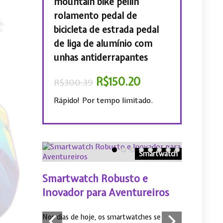
fortável,
mountain bike peilin
de bicicleta,
do, Proteção
rolamento pedal de
íris, BTT, 31.
 Capacete de
bicicleta de estrada pedal
R$
2
R$
58.41
com Visor
de liga de alumínio com
unhas antiderrapantes
Rápido! Por te
.26
R$
150.20
R$
300.39
 limitado.
Rápido! Por tempo limitado.
s de ouvido
Smartwatch
prar
Smartwatch Robusto e
Conecta 
etooth
Inovador para Aventureiros
Por que 
Xiaomi F
etooth pode
Nos dias de hoje, os smartwatches se