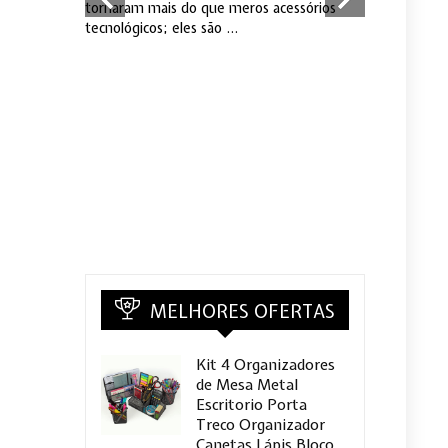
mas com a
tornaram mais do que meros acessórios
Os smartwatc
tecnológicos; eles são ...
vez mais popu
opções dispon
MELHORES OFERTAS
Kit 4 Organizadores
de Mesa Metal
Escritorio Porta
Treco Organizador
Canetas Lápis Bloco