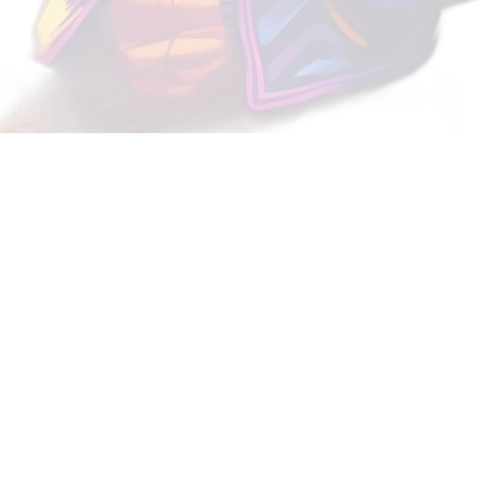
parecer uma tarefa simples, 
variedade de opções ...