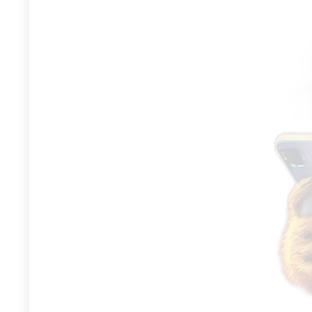
mountain bike pei
rolamento pedal
bicicleta de estr
de liga de alumí
unhas antiderrap
R$
150
R$
300.39
Rápido! Por tempo l