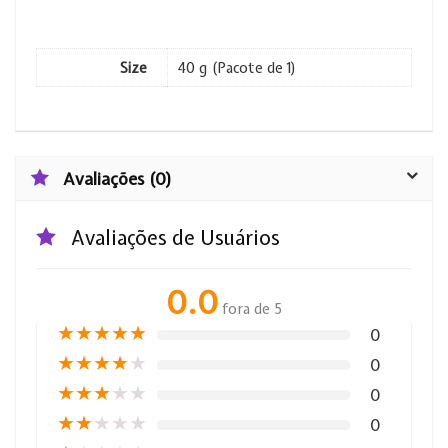
Size
40 g (Pacote de 1)
Avaliações (0)
Avaliações de Usuários
0.0
fora de 5
★
★
★
★
★
0
★
★
★
★
★
0
★
★
★
★
★
0
★
★
★
★
★
0