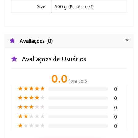
Size
500 g (Pacote de 1)
Avaliações (0)
Avaliações de Usuários
0.0
fora de 5
★
★
★
★
★
0
★
★
★
★
★
0
★
★
★
★
★
0
★
★
★
★
★
0
★
★
★
★
★
0