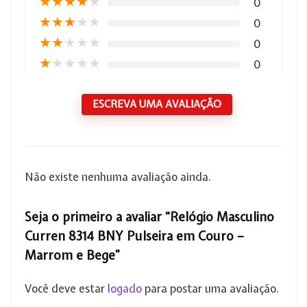
★
★
★
★
★
0
★
★
★
★
★
0
★
★
★
★
★
0
★
★
★
★
★
0
ESCREVA UMA AVALIAÇÃO
Não existe nenhuma avaliação ainda.
Seja o primeiro a avaliar “Relógio Masculino
Curren 8314 BNY Pulseira em Couro –
Marrom e Bege”
Você deve estar
logado
para postar uma avaliação.