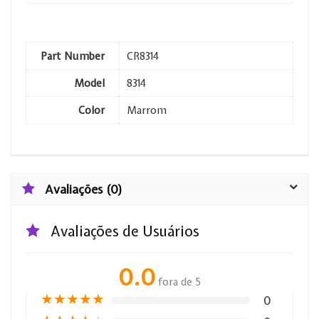
Part Number
CR8314
Model
8314
Color
Marrom
Avaliações (0)
Avaliações de Usuários
0.0
fora de 5
★
★
★
★
★
0