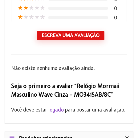
★
★
★
★
★
0
★
★
★
★
★
0
ESCREVA UMA AVALIAÇÃO
Não existe nenhuma avaliação ainda.
Seja o primeiro a avaliar “Relógio Mormaii
Masculino Wave Cinza – MO3415AB/8C”
Você deve estar
logado
para postar uma avaliação.