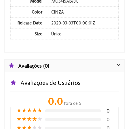
Model
MO3415AB/8C
Color
CINZA
Release Date
2020-03-03T00:00:01Z
Size
Único
Avaliações (0)
Avaliações de Usuários
0.0
fora de 5
★
★
★
★
★
0
★
★
★
★
★
0
★
★
★
★
★
0