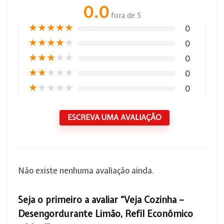
0.0
fora de 5
★
★
★
★
★
0
★
★
★
★
★
0
★
★
★
★
★
0
★
★
★
★
★
0
★
★
★
★
★
0
ESCREVA UMA AVALIAÇÃO
Não existe nenhuma avaliação ainda.
Seja o primeiro a avaliar “Veja Cozinha –
Desengordurante Limão, Refil Econômico