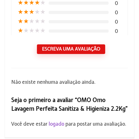
★
★
★
★
★
0
★
★
★
★
★
0
★
★
★
★
★
0
★
★
★
★
★
0
ESCREVA UMA AVALIAÇÃO
Não existe nenhuma avaliação ainda.
Seja o primeiro a avaliar “OMO Omo
Lavagem Perfeita Sanitiza & Higieniza 2.2Kg”
Você deve estar
logado
para postar uma avaliação.